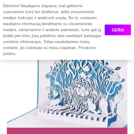
Dėmesio! Naudojame slapukus, kad galėtume
GAUTI PASIŪLYMĄ
suasmeninti turinį bei skelbimus, teikti visuomeninės
medijos funkcijas ir analizuoti srautą. Be to, svetainės
naudojimo informaciją bendriname su visuomeninės
Popieriaus pjovimas
medijos, reklamavimo ir analizės partneriais, kurie gali ją
GERAI
pridėti prie kitos jūsų pateiktos arba naudojant paslaugas
surinktos informacijos. Toliau naudodamiesi mūsų
Pradžia
Pjovimas lazeriu
Popieriaus pjovimas
svetaine, jūs sutinkate su mūsų slapukais.
Privatumo
politika