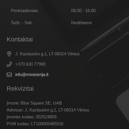
Penktadieniais
08.00 - 16.00
Šešt. - Sek.
Nedirbame
Kontaktai
J. Kazlausko g.1, LT-08314 Vilnius
+370 630 77900
info@ministerija.lt
Rekvizitai
Įmonė: Blue Square SE, UAB
Adresas: J. Kazlausko g.1, LT-08314 Vilnius
Įmonės kodas: 302524809
PVM kodas: LT100005485516