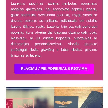
Lazerinis pjovimas atveria neribotas popieriaus
apdailos galimybes. Kai apdorojote popierių lazeriu,
galite patobulinti sveikinimo atviruką, knygų viršelį ar
dovanų pakuotę su unikaliu, individualiu bei subtiliu
lazerio iškirptu raštu. Lazeriai taip pat gali perforuoti
popierių, kuris atveria dar daugiau dizaino galimybių.
Nesvarbu, ar jūs kuriate logotipus, nuotraukas ar
dekoracijas personalizavimui, visada gaunate
įspūdingai tikslią graviūrą ir labai tikslias pjovimo
briaunas su lazeriu.
PLAČIAU APIE POPIERIAUS PJOVIMĄ