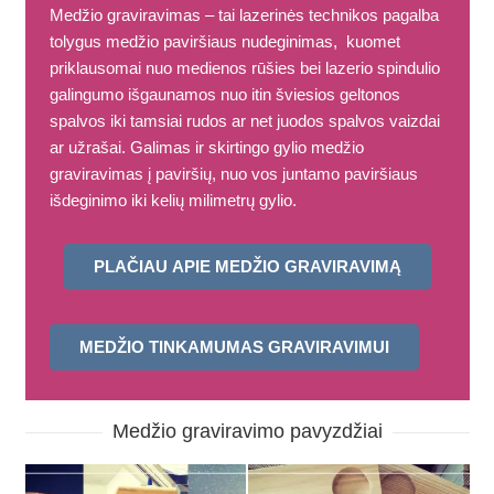
Medžio graviravimas – tai lazerinės technikos pagalba
tolygus medžio paviršiaus nudeginimas, kuomet
priklausomai nuo medienos rūšies bei lazerio spindulio
galingumo išgaunamos nuo itin šviesios geltonos
spalvos iki tamsiai rudos ar net juodos spalvos vaizdai
ar užrašai. Galimas ir skirtingo gylio medžio
graviravimas į paviršių, nuo vos juntamo paviršiaus
išdeginimo iki kelių milimetrų gylio.
PLAČIAU APIE MEDŽIO GRAVIRAVIMĄ
MEDŽIO TINKAMUMAS GRAVIRAVIMUI
Medžio graviravimo pavyzdžiai