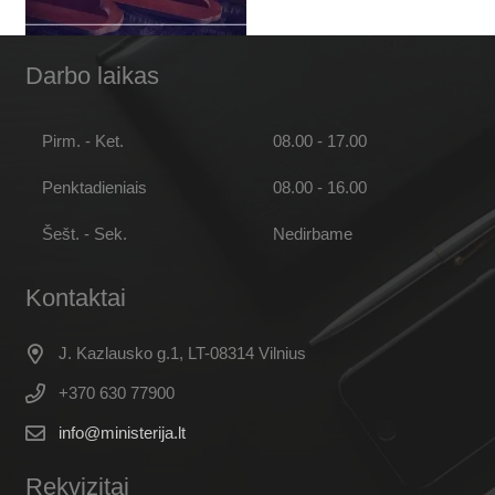
Darbo laikas
Pirm. - Ket.
08.00 - 17.00
Penktadieniais
08.00 - 16.00
Šešt. - Sek.
Nedirbame
Kontaktai
J. Kazlausko g.1, LT-08314 Vilnius
+370 630 77900
info@ministerija.lt
Rekvizitai