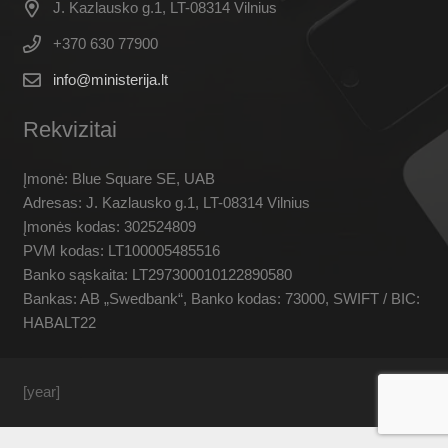
J. Kazlausko g.1, LT-08314 Vilnius
+370 630 77900
info@ministerija.lt
Rekvizitai
Įmonė: Blue Square SE, UAB
Adresas: J. Kazlausko g.1, LT-08314 Vilnius
Įmonės kodas: 302524809
PVM kodas: LT100005485516
Banko sąskaita: LT297300010122890580
Bankas: AB „Swedbank“, Banko kodas: 73000, SWIFT / BIC:
HABALT22
[year]